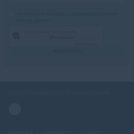
Ich akzeptiere die
Datenschutzbestimmungen
und
habe sie gelesen.
*
Anti-Roboter-Verifizierung
Hier klicken
Friendly
Captcha ⇗
ABSCHICKEN
Herzlich Willkommen beim CDU Stadtverband Melle
IMPRESSUM
DATENSCHUTZ
KONTAKT