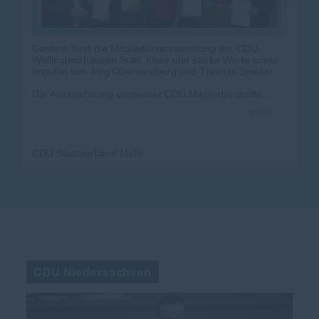
Gestern fand die Mitgliederversammlung der CDU-
Wellingholzhausen Statt. Klare und starke Worte sowie
Impulse von Jörg Oberwestberg und Thomas Spieker.
Die Auszeichnung verdienter CDU Mitglieder durfte
natürlich auch nicht fehlen. Der Ortsvorstand um
mehr
Sebastian Pleye und Christoph Heidenescher wurde
zudem im Amt einstimmig bestätigt. Herzlichen
Glückwunsch an alle (Wieder)-Gewählten und
Ausgezeichneten!
CDU Stadtverband Melle
Wir sagen: Danke für euren Einsatz!!👏🏻
CDU Niedersachsen