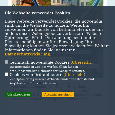
Die Webseite verwendet Cookies
Diese Webseite verwendet Cookies, die notwendig
sind, um die Webseite zu nutzen. Weiterhin
verwenden wir Dienste von Drittanbietern, die uns
helfen, unser Webangebot zu verbessern (Website-
Optmierung). Für die Verwendung bestimmter
Dienste, benötigen wir Ihre Einwilligung. Ihre
Einwilligung können Sie jederzeit widerrufen. Weitere
Informationen finden Sie in unserer
Datenschutzerklärung
.
Technisch notwendige Cookies (
Übersicht
)
Die notwendigen Cookies werden allein für den
ordnungsgemäßen Gebrauch der Webseite benötigt.
Cookies von Drittanbietern (
Übersicht
)
Zur Optimierung unserer Webseite binden wir Dienste und
Gesundheitsversorgung beginnt nicht erst im
Angebote von Drittanbietern ein.
Krankenhaus, sondern vor Ort im Alltag. Beim
Zukunftsdialog "Gesundheits-Fürsorge" im Café der
Alle akzeptieren
Auswahl speichern
Tagespflege in Wellingholzhausen sprechen wir darüber,
wie Ärzte, Apotheken, Pflege und wohnortnahe
Versorgung in den Stadtteilen verlässlich erhalten und
mehr
gestärkt werden können.