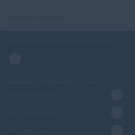
15.02.2019, 17:02 Uhr
Herzlich Willkommen beim CDU Stadtverband Melle
IMPRESSUM
DATENSCHUTZ
KONTAKT
CDU Osnabrück-Land
CDU Niedersachsen
CDU Deutschlands