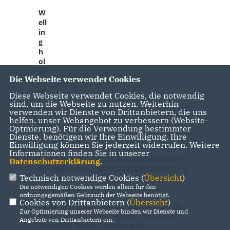
W
ell
in
g
h
ol
zh
Die Webseite verwendet Cookies
a
us
Diese Webseite verwendet Cookies, die notwendig
e
sind, um die Webseite zu nutzen. Weiterhin
n
verwenden wir Dienste von Drittanbietern, die uns
G
helfen, unser Webangebot zu verbessern (Website-
Optmierung). Für die Verwendung bestimmter
ut
Dienste, benötigen wir Ihre Einwilligung. Ihre
70
Einwilligung können Sie jederzeit widerrufen. Weitere
In
Informationen finden Sie in unserer
teressierte folgten am Freitagabend einer
Datenschutzerklärung
.
Einladung der CDU Wellingholzhausen und
Technisch notwendige Cookies (
Übersicht
)
kamen zum politischen Grünkohlessen in
Die notwendigen Cookies werden allein für den
die Gaststätte Knemöller-Lindhaus.
ordnungsgemäßen Gebrauch der Webseite benötigt.
Cookies von Drittanbietern (
Übersicht
)
Unter den Gästen konnte der Vorsitzende
Zur Optimierung unserer Webseite binden wir Dienste und
Christoph Heidenescher auch die erste
Angebote von Drittanbietern ein.
Kreisrätin Bärbel Rosensträter,