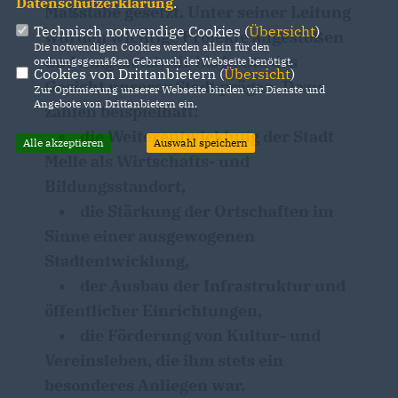
Datenschutzerklärung
.
Maßstäbe gesetzt. Unter seiner Leitung
Technisch notwendige Cookies (
Übersicht
)
wurden wichtige Projekte angestoßen
Die notwendigen Cookies werden allein für den
und umgesetzt, die bis heute das
ordnungsgemäßen Gebrauch der Webseite benötigt.
Cookies von Drittanbietern (
Übersicht
)
Gesicht unserer Stadt prägen. Dazu
Zur Optimierung unserer Webseite binden wir Dienste und
Angebote von Drittanbietern ein.
zählen beispielhaft:
• die Weiterentwicklung der Stadt
Alle akzeptieren
Auswahl speichern
Melle als Wirtschafts- und
Bildungsstandort,
• die Stärkung der Ortschaften im
Sinne einer ausgewogenen
Stadtentwicklung,
• der Ausbau der Infrastruktur und
öffentlicher Einrichtungen,
• die Förderung von Kultur- und
Vereinsleben, die ihm stets ein
besonderes Anliegen war.