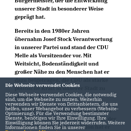
Bürgermeister, der die Entwicklung
unserer Stadt in besonderer Weise
geprägt hat.
Bereits in den 1980er Jahren
übernahm Josef Stock Verantwortung
in unserer Partei und stand der CDU
Melle als Vorsitzender vor. Mit
Weitsicht, Bodenständigkeit und
großer Nähe zu den Menschen hat er
dazu beigetragen, die CDU als starke
Die Webseite verwendet Cookies
politische Kraft in unserer Stadt zu
Diese Webseite verwendet Cookies, die notwendig
verankern.
sind, um die Webseite zu nutzen. Weiterhin
verwenden wir Dienste von Drittanbietern, die uns
helfen, unser Webangebot zu verbessern (Website-
Von 1997 bis 2006 war Josef Stock der
Optmierung). Für die Verwendung bestimmter
Dienste, benötigen wir Ihre Einwilligung. Ihre
erste hauptamtliche Bürgermeister der
Einwilligung können Sie jederzeit widerrufen. Weitere
Stadt Melle. In dieser Funktion hat er
Informationen finden Sie in unserer