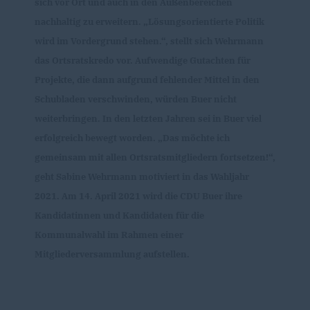
sich vor Ort und auch in den Außenbereichen
nachhaltig zu erweitern. „Lösungsorientierte Politik
wird im Vordergrund stehen.“, stellt sich Wehrmann
das Ortsratskredo vor. Aufwendige Gutachten für
Projekte, die dann aufgrund fehlender Mittel in den
Schubladen verschwinden, würden Buer nicht
weiterbringen. In den letzten Jahren sei in Buer viel
erfolgreich bewegt worden. „Das möchte ich
gemeinsam mit allen Ortsratsmitgliedern fortsetzen!“,
geht Sabine Wehrmann motiviert in das Wahljahr
2021. Am 14. April 2021 wird die CDU Buer ihre
Kandidatinnen und Kandidaten für die
Kommunalwahl im Rahmen einer
Mitgliederversammlung aufstellen.