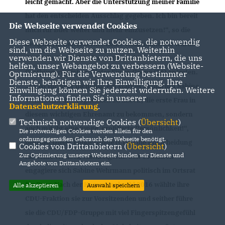
leicht gemacht. Aber die Unterstützung meiner Familie
hat den entscheiden Ausschlag gegeben. Ich bin bereit
Die Webseite verwendet Cookies
mich für Buer weiter und mehr einzusetzen!“, so die
Diese Webseite verwendet Cookies, die notwendig
designierte Bewerberin Sabine Wehrmann. Sie würde
sind, um die Webseite zu nutzen. Weiterhin
verwenden wir Dienste von Drittanbietern, die uns
damit die Nachfolge des amtierenden
helfen, unser Webangebot zu verbessern (Website-
Orstbürgermeisters Dieter Finke-Gröne (76) antreten.
Optmierung). Für die Verwendung bestimmter
Dienste, benötigen wir Ihre Einwilligung. Ihre
Es ist für Buer nicht nur ein starkes Signal mit Sabine
Einwilligung können Sie jederzeit widerrufen. Weitere
Informationen finden Sie in unserer
Wehrmann die Möglichkeit zu haben, die erste Frau in
Datenschutzerklärung
.
diesem wichtigen Ehrenamt zu bekommen, sondern
Technisch notwendige Cookies (
Übersicht
)
auch mit ihr eine junge, profilierte Persönlichkeit!“,
Die notwendigen Cookies werden allein für den
ordnungsgemäßen Gebrauch der Webseite benötigt.
begrüßt Dieter Finke-Gröne (CDU) die Entscheidung
Cookies von Drittanbietern (
Übersicht
)
Zur Optimierung unserer Webseite binden wir Dienste und
für seine Wunsch-Nachfolgerin. Seit 15 Jahren
Angebote von Drittanbietern ein.
engagiere sich Sabine Wehrmann politisch im Ortsrat
für Buer. Nach der Kommunalwahl 2016 wählte ihre
Alle akzeptieren
Auswahl speichern
CDU-Fraktion sie zur Vorsitzenden und seither führe
sie die CDU/FDP-Gruppe mit viel Fingerspitzengefühl