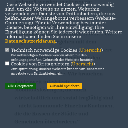
gedrängt werden, verlieren sie
Diese Webseite verwendet Cookies, die notwendig
sind, um die Webseite zu nutzen. Weiterhin
Handlungsspielräume – etwa für
verwenden wir Dienste von Drittanbietern, die uns
Schwimmbäder, Schulen oder
helfen, unser Webangebot zu verbessern (Website-
Optmierung). Für die Verwendung bestimmter
Straßensanierung.“ Der CDU-
Dienste, benötigen wir Ihre Einwilligung. Ihre
Einwilligung können Sie jederzeit widerrufen. Weitere
Landtagsabgeordnete fordert daher ein
Informationen finden Sie in unserer
Datenschutzerklärung
.
abgestimmtes Vorgehen mit dem
Landkreis Osnabrück und eine bessere
Technisch notwendige Cookies (
Übersicht
)
Die notwendigen Cookies werden allein für den
Verzahnung mit dem bestehenden
ordnungsgemäßen Gebrauch der Webseite benötigt.
Cookies von Drittanbietern (
Übersicht
)
ÖPNV. „Es geht nicht um das Ob,
Zur Optimierung unserer Webseite binden wir Dienste und
sondern um das Wie. Wir brauchen
Angebote von Drittanbietern ein.
landesweit integrierte
Alle akzeptieren
Auswahl speichern
Mobilitätslösungen, die auch
wirtschaftlich und sozial tragfähig sind
– nicht kommunale Einzelmaßnahmen,
die die Kassen der Städte und
Gemeinden überfordern.“